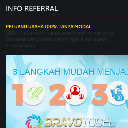
INFO REFERRAL
PELUANG USAHA 100% TANPA MODAL
REFERRAL s/d 4% dari pasang teman-teman anda.
Dapatkan penghasilan pasif hingga Jutaan rupiah
(seumur hidup).