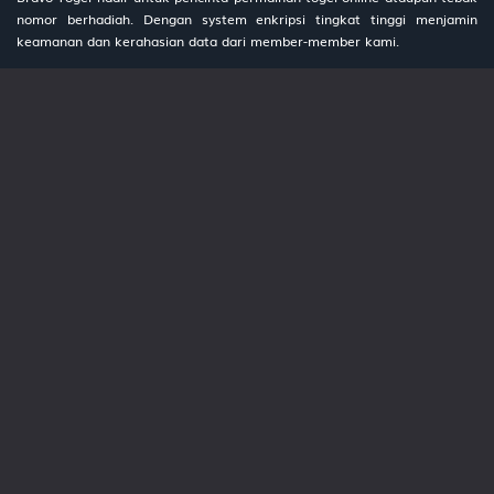
nomor berhadiah. Dengan system enkripsi tingkat tinggi menjamin
keamanan dan kerahasian data dari member-member kami.