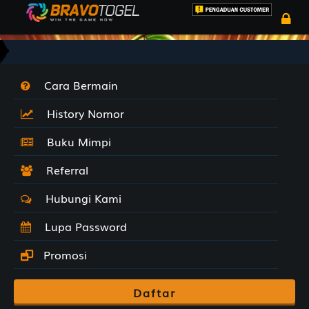
Cara Bermain
History Nomor
Buku Mimpi
Referral
Hubungi Kami
Lupa Password
Promosi
Daftar