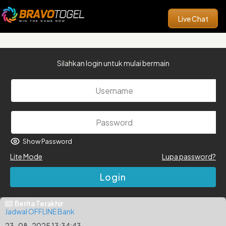
Live Chat
Silahkan login untuk mulai bermain
Show Password
Lite Mode
Lupa password?
Login
Berita Terakhir
Jadwal OFFLINE Bank
23-08-2025 13:34:43