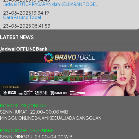
Jadwal TUTUP PASARAN dan KELUARAN TOGEL
23-08-2025 13:34:19
Cara Pasang Togel
23-08-2025 08:41:53
LATEST
NEWS
Jadwal OFFLINE Bank
BCA OFFLINE / ONLINE :
SENIN-JUMAT : 22:00-00:00 WIB
MINGGU ONLINE 24JAM KECUALI ADA GANGGUAN
MANDIRI OFFLINE / ONLINE :
SENIN-MINGGU : 23:00-04:00 WIB