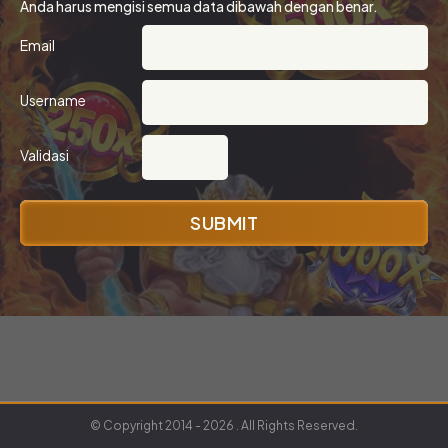
Anda harus mengisi semua data dibawah dengan benar.
Email
Username
Validasi
© Copyright 2014 - 2026
. All Rights Reserved.