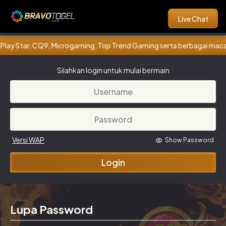
APP Bravo Togel
Download
Live Chat
Untuk Akses Bebas Nawala
pin, Play Star, CQ9, Microgaming, Top Trend Gaming serta berbagai 
Silahkan login untuk mulai bermain
Versi WAP
Show Password
Login
Lupa Password